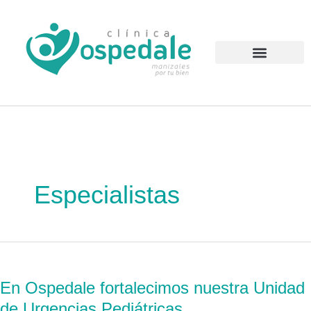
Ir
al
contenido
Atención al Usuario
Especialistas
En
Ospedale
En Ospedale fortalecimos nuestra Unidad
fortalecimos
de Urgencias Pediátricas
nuestra