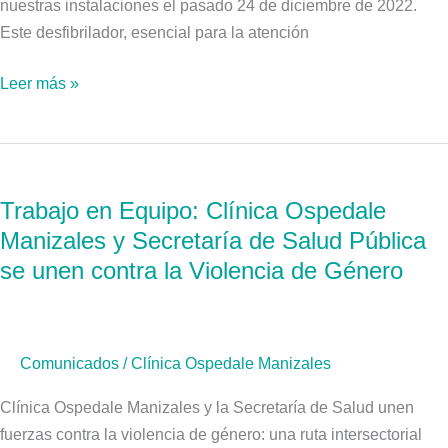
nuestras instalaciones el pasado 24 de diciembre de 2022.
Este desfibrilador, esencial para la atención
Leer más »
Trabajo
en
Trabajo en Equipo: Clínica Ospedale
Equipo:
Manizales y Secretaría de Salud Pública
Clínica
Ospedale
se unen contra la Violencia de Género
Manizales
y
Secretaría
Comunicados
/
Clínica Ospedale Manizales
de
Salud
Clínica Ospedale Manizales y la Secretaría de Salud unen
Pública
fuerzas contra la violencia de género: una ruta intersectorial