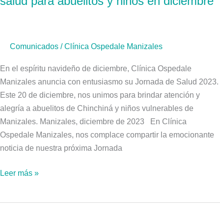
salud para abuelitos y niños en diciembre
Clínica
Ospedale
Manizales
Comunicados
/
Clínica Ospedale Manizales
lanza
jornada
En el espíritu navideño de diciembre, Clínica Ospedale
de
Manizales anuncia con entusiasmo su Jornada de Salud 2023.
salud
Este 20 de diciembre, nos unimos para brindar atención y
para
alegría a abuelitos de Chinchiná y niños vulnerables de
abuelitos
Manizales. Manizales, diciembre de 2023 En Clínica
y
Ospedale Manizales, nos complace compartir la emocionante
niños
noticia de nuestra próxima Jornada
en
diciembre
Leer más »
Un