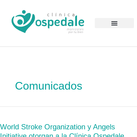
Ir
al
contenido
Atención al Usuario
Comunicados
World
Stroke
World Stroke Organization y Angels
Organization
Initiative otorgan a la Clínica Ospedale
y