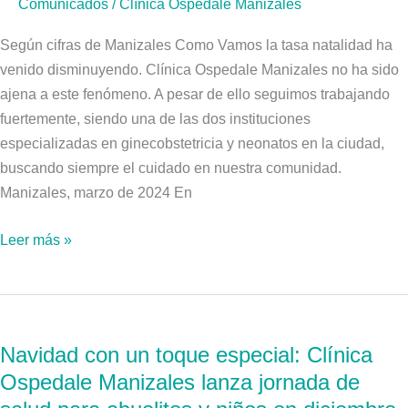
Comunicados
/
Clínica Ospedale Manizales
atendieron
1646
Según cifras de Manizales Como Vamos la tasa natalidad ha
partos
venido disminuyendo. Clínica Ospedale Manizales no ha sido
ajena a este fenómeno. A pesar de ello seguimos trabajando
fuertemente, siendo una de las dos instituciones
especializadas en ginecobstetricia y neonatos en la ciudad,
buscando siempre el cuidado en nuestra comunidad.
Manizales, marzo de 2024 En
Leer más »
Navidad
con
Navidad con un toque especial: Clínica
un
Ospedale Manizales lanza jornada de
toque
especial: