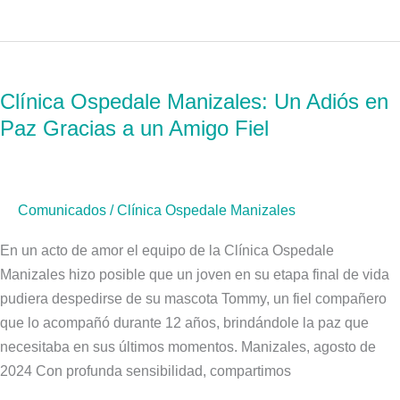
Clínica
Ospedale
Clínica Ospedale Manizales: Un Adiós en
Manizales:
Paz Gracias a un Amigo Fiel
Un
Adiós
en
Paz
Comunicados
/
Clínica Ospedale Manizales
Gracias
a
En un acto de amor el equipo de la Clínica Ospedale
un
Manizales hizo posible que un joven en su etapa final de vida
Amigo
pudiera despedirse de su mascota Tommy, un fiel compañero
Fiel
que lo acompañó durante 12 años, brindándole la paz que
necesitaba en sus últimos momentos. Manizales, agosto de
2024 Con profunda sensibilidad, compartimos