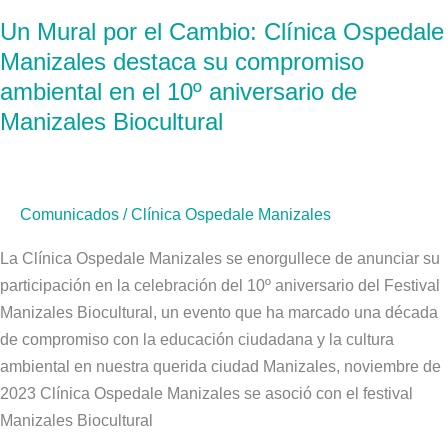
Mural
Un Mural por el Cambio: Clínica Ospedale
por
Manizales destaca su compromiso
el
Cambio:
ambiental en el 10º aniversario de
Clínica
Manizales Biocultural
Ospedale
Manizales
destaca
Comunicados
/
Clínica Ospedale Manizales
su
compromiso
La Clínica Ospedale Manizales se enorgullece de anunciar su
ambiental
participación en la celebración del 10º aniversario del Festival
en
Manizales Biocultural, un evento que ha marcado una década
el
de compromiso con la educación ciudadana y la cultura
10º
ambiental en nuestra querida ciudad Manizales, noviembre de
aniversario
2023 Clínica Ospedale Manizales se asoció con el festival
de
Manizales Biocultural
Manizales