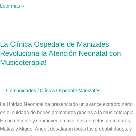
Leer más »
La
Clínica
La Clínica Ospedale de Manizales
Ospedale
Revoluciona la Atención Neonatal con
de
Manizales
Musicoterapia!
Revoluciona
la
Atención
Comunicados
/
Clínica Ospedale Manizales
Neonatal
con
La Unidad Neonatal ha presenciado un avance extraordinario
Musicoterapia!
en el cuidado de bebés prematuros gracias a la musicoterapia.
En un reciente y conmovedor caso, dos gemelos prematuros,
Matías y Miguel Ángel, desafiaron todas las probabilidades, y