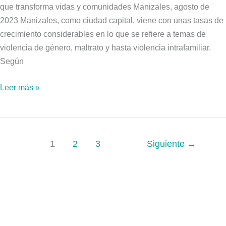
se
que transforma vidas y comunidades Manizales, agosto de
unen
2023 Manizales, como ciudad capital, viene con unas tasas de
contra
crecimiento considerables en lo que se refiere a temas de
la
violencia de género, maltrato y hasta violencia intrafamiliar.
Violencia
Según
de
Género
Leer más »
1
2
3
Siguiente
→