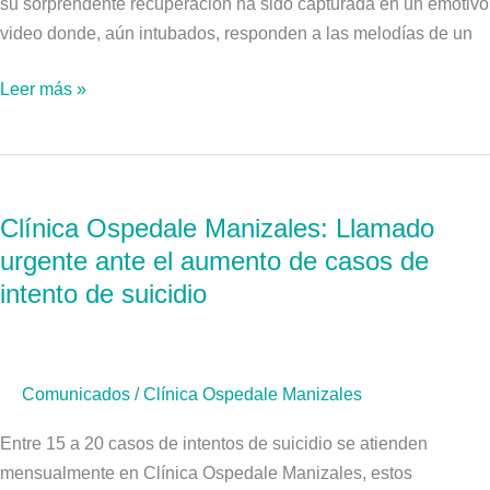
su sorprendente recuperación ha sido capturada en un emotivo
video donde, aún intubados, responden a las melodías de un
Leer más »
Clínica
Ospedale
Clínica Ospedale Manizales: Llamado
Manizales:
urgente ante el aumento de casos de
Llamado
urgente
intento de suicidio
ante
el
aumento
Comunicados
/
Clínica Ospedale Manizales
de
casos
Entre 15 a 20 casos de intentos de suicidio se atienden
de
mensualmente en Clínica Ospedale Manizales, estos