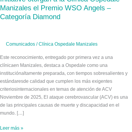
Angels
Manizales el Premio WSO Angels –
Initiative
Categoría Diamond
otorgan
a
la
Comunicados
/
Clínica Ospedale Manizales
Clínica
Ospedale
Este reconocimiento, entregado por primera vez a una
Manizales
clínicaen Manizales, destaca a Ospedale como una
el
instituciónaltamente preparada, con tiempos sobresalientes y
Premio
estándaresde calidad que cumplen los más exigentes
WSO
criteriosinternacionales en temas de atención de ACV
Angels
Noviembre de 2025, El ataque cerebrovascular (ACV) es una
–
de las principales causas de muerte y discapacidad en el
Categoría
mundo. […]
Diamond
Leer más »