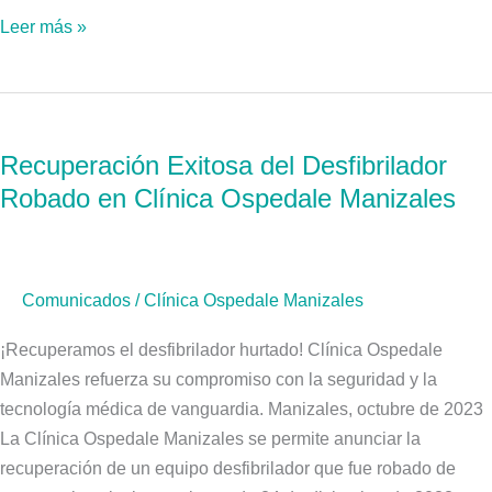
Biocultural
Leer más »
Recuperación
Exitosa
Recuperación Exitosa del Desfibrilador
del
Robado en Clínica Ospedale Manizales
Desfibrilador
Robado
en
Clínica
Comunicados
/
Clínica Ospedale Manizales
Ospedale
Manizales
¡Recuperamos el desfibrilador hurtado! Clínica Ospedale
Manizales refuerza su compromiso con la seguridad y la
tecnología médica de vanguardia. Manizales, octubre de 2023
La Clínica Ospedale Manizales se permite anunciar la
recuperación de un equipo desfibrilador que fue robado de