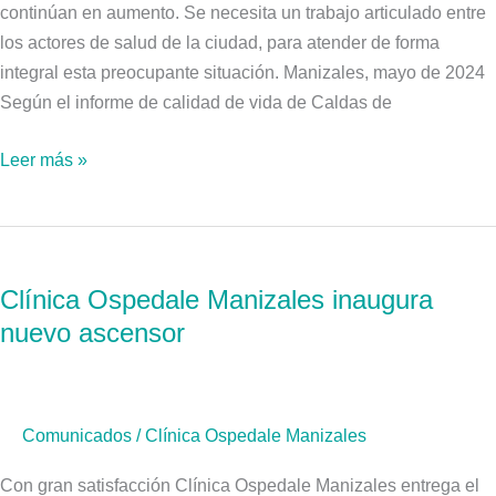
intento
continúan en aumento. Se necesita un trabajo articulado entre
de
los actores de salud de la ciudad, para atender de forma
suicidio
integral esta preocupante situación. Manizales, mayo de 2024
Según el informe de calidad de vida de Caldas de
Leer más »
Clínica
Ospedale
Clínica Ospedale Manizales inaugura
Manizales
nuevo ascensor
inaugura
nuevo
ascensor
Comunicados
/
Clínica Ospedale Manizales
Con gran satisfacción Clínica Ospedale Manizales entrega el