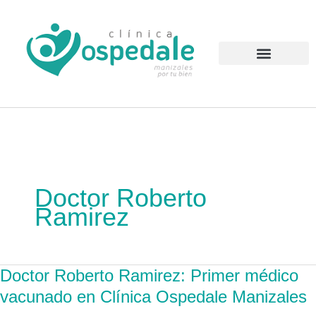
Ir
al
contenido
Atención al Usuario
Doctor Roberto
Ramirez
Doctor Roberto Ramirez: Primer médico
Doctor
Roberto
vacunado en Clínica Ospedale Manizales
Ramirez: