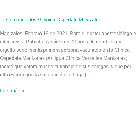
Primer
médico
Comunicados
/
Clínica Ospedale Manizales
vacunado
en
Manizales. Febrero 19 de 2021. Para el doctor anestesiólogo e
Clínica
intensivista Roberto Ramírez de 70 años de edad, es un
Ospedale
orgullo poder ser la primera persona vacunada en la Clínica
Manizales
Ospedale Manizales (Antigua Clínica Versalles Manizales),
indicó que valora mucho el trabajo de sus colegas, y que por
ello espera que la vacunación se haga […]
Leer más »