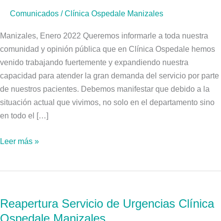
Servicios
Comunicados
/
Clínica Ospedale Manizales
de
Urgencias
Manizales, Enero 2022 Queremos informarle a toda nuestra
y
comunidad y opinión pública que en Clínica Ospedale hemos
Cuidados
venido trabajando fuertemente y expandiendo nuestra
Intensivos
capacidad para atender la gran demanda del servicio por parte
de nuestros pacientes. Debemos manifestar que debido a la
situación actual que vivimos, no solo en el departamento sino
en todo el […]
Leer más »
Reapertura
Servicio
Reapertura Servicio de Urgencias Clínica
de
Ospedale Manizales
Urgencias