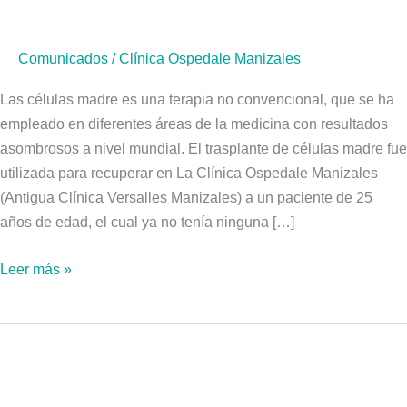
caso
de
Comunicados
/
Clínica Ospedale Manizales
éxito
en
Las células madre es una terapia no convencional, que se ha
la
empleado en diferentes áreas de la medicina con resultados
lucha
asombrosos a nivel mundial. El trasplante de células madre fue
contra
utilizada para recuperar en La Clínica Ospedale Manizales
el
(Antigua Clínica Versalles Manizales) a un paciente de 25
Covid-
años de edad, el cual ya no tenía ninguna […]
19
Leer más »