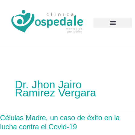
Ir
al
contenido
Atención al Usuario
Dr. Jhon Jairo
Ramirez Vergara
Células Madre, un caso de éxito en la
Células
Madre,
lucha contra el Covid-19
un