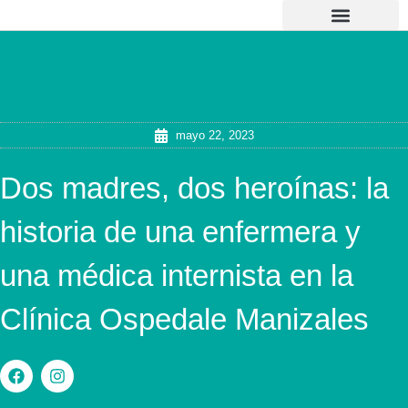
Ir
al
contenido
Atención al Usuario
mayo 22, 2023
Dos madres, dos heroínas: la
historia de una enfermera y
una médica internista en la
Clínica Ospedale Manizales
F
I
a
n
c
s