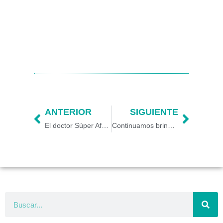
Prev
Next
ANTERIOR
SIGUIENTE
El doctor Súper Afecto y la primera oficina del Afecto en Colombia, son noticia en el mes de octubre en Clínica Ospedale
Continuamos brindando atención médica durante la contingencia de suspensión de gas en Caldas
Search