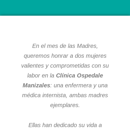
e
t
b
a
o
g
o
r
k
a
m
En el mes de las Madres,
queremos honrar a dos mujeres
valientes y comprometidas con su
labor en la
Clínica Ospedale
Manizales
: una enfermera y una
médica internista, ambas madres
ejemplares.
Ellas han dedicado su vida a